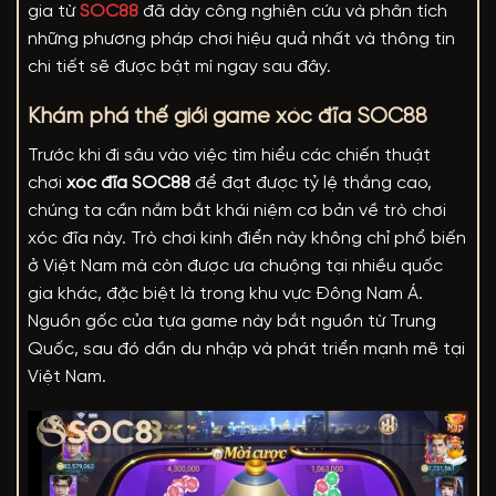
gia từ
SOC88
đã dày công nghiên cứu và phân tích
những phương pháp chơi hiệu quả nhất và thông tin
chi tiết sẽ được bật mí ngay sau đây.
Khám phá thế giới game xóc đĩa SOC88
Trước khi đi sâu vào việc tìm hiểu các chiến thuật
chơi
xóc đĩa SOC88
để đạt được tỷ lệ thắng cao,
chúng ta cần nắm bắt khái niệm cơ bản về trò chơi
xóc đĩa này. Trò chơi kinh điển này không chỉ phổ biến
ở Việt Nam mà còn được ưa chuộng tại nhiều quốc
gia khác, đặc biệt là trong khu vực Đông Nam Á.
Nguồn gốc của tựa game này bắt nguồn từ Trung
Quốc, sau đó dần du nhập và phát triển mạnh mẽ tại
Việt Nam.