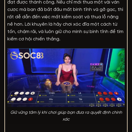
đạt được thành công. Nếu chỉ mới thua một vài ván
cược mà bạn đã bắt đầu mất bình tĩnh và gỡ gạc, thì
rất dễ dẫn đến việc mất kiểm soát và thua lỗ nặng
nề hơn. Lời khuyên là hãy chơi xóc đĩa một cách từ
tốn, chậm rãi, và luôn giữ cho mình sự bình tĩnh để tìm
kiếm cơ hội chiến thắng.
Giữ vững tâm lý khi chơi giúp bạn đưa ra quyết định chính
xác