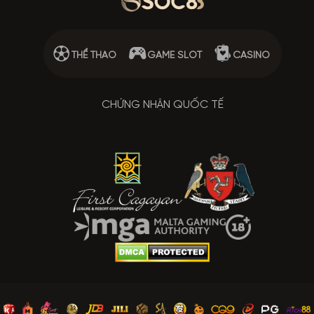
THỂ THAO
GAME SLOT
CASINO
CHỨNG NHẬN QUỐC TẾ