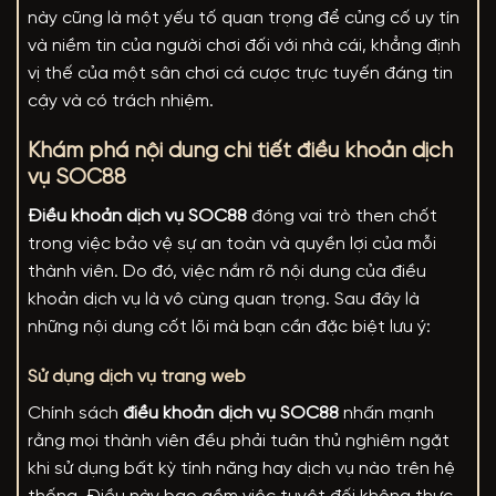
này cũng là một yếu tố quan trọng để củng cố uy tín
và niềm tin của người chơi đối với nhà cái, khẳng định
vị thế của một sân chơi cá cược trực tuyến đáng tin
cậy và có trách nhiệm.
Khám phá nội dung chi tiết điều khoản dịch
vụ SOC88
Điều khoản dịch vụ SOC88
đóng vai trò then chốt
trong việc bảo vệ sự an toàn và quyền lợi của mỗi
thành viên. Do đó, việc nắm rõ nội dung của điều
khoản dịch vụ là vô cùng quan trọng. Sau đây là
những nội dung cốt lõi mà bạn cần đặc biệt lưu ý:
Sử dụng dịch vụ trang web
Chính sách
điều khoản dịch vụ SOC88
nhấn mạnh
rằng mọi thành viên đều phải tuân thủ nghiêm ngặt
khi sử dụng bất kỳ tính năng hay dịch vụ nào trên hệ
thống. Điều này bao gồm việc tuyệt đối không thực