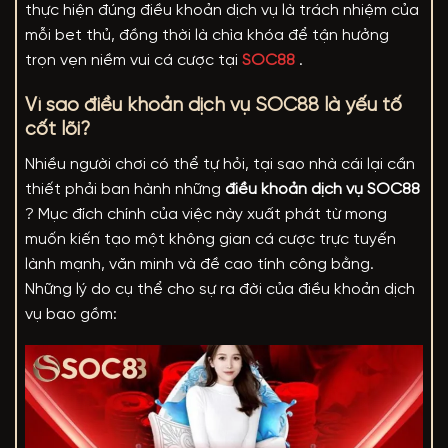
thực hiện đúng điều khoản dịch vụ là trách nhiệm của
mỗi bet thủ, đồng thời là chìa khóa để tận hưởng
trọn vẹn niềm vui cá cược tại
SOC88
.
Vì sao điều khoản dịch vụ SOC88 là yếu tố
cốt lõi?
Nhiều người chơi có thể tự hỏi, tại sao nhà cái lại cần
thiết phải ban hành những
điều khoản dịch vụ SOC88
? Mục đích chính của việc này xuất phát từ mong
muốn kiến tạo một không gian cá cược trực tuyến
lành mạnh, văn minh và đề cao tính công bằng.
Những lý do cụ thể cho sự ra đời của điều khoản dịch
vụ bao gồm: