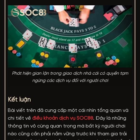
Phát hiện gian lận trong giao dịch nhà cái có quyền tạm
ngừng các dịch vụ đối với người chơi
Kết luận
Bài viết trên đã cung cấp một cái nhìn tổng quan và
chi tiết về
điều khoản dịch vụ SOC88
. Đây là những
thông tin vô cùng quan trọng mà bất kỳ người chơi
nào cũng cần phải nắm vững trước khi tham gia trải