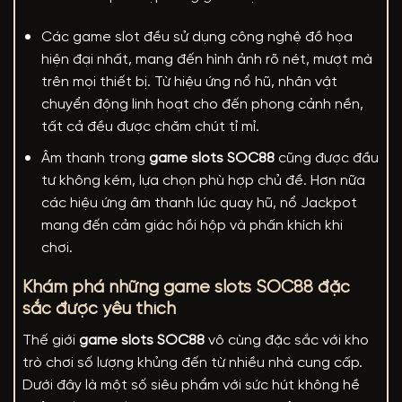
Các game slot đều sử dụng công nghệ đồ họa
hiện đại nhất, mang đến hình ảnh rõ nét, mượt mà
trên mọi thiết bị. Từ hiệu ứng nổ hũ, nhân vật
chuyển động linh hoạt cho đến phong cảnh nền,
tất cả đều được chăm chút tỉ mỉ.
Âm thanh trong
game slots SOC88
cũng được đầu
tư không kém, lựa chọn phù hợp chủ đề. Hơn nữa
các hiệu ứng âm thanh lúc quay hũ, nổ Jackpot
mang đến cảm giác hồi hộp và phấn khích khi
chơi.
Khám phá những game slots SOC88 đặc
sắc được yêu thích
Thế giới
game slots SOC88
vô cùng đặc sắc với kho
trò chơi số lượng khủng đến từ nhiều nhà cung cấp.
Dưới đây là một số siêu phẩm với sức hút không hề