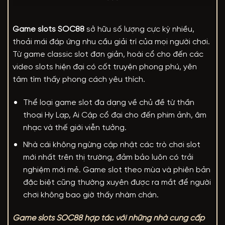
Game slots SOC88
sở hữu số lượng cực kỳ nhiều,
thoải mái đáp ứng nhu cầu giải trí của mọi người chơi.
Từ game classic slot đơn giản, hoài cổ cho đến các
video slots hiện đại có cốt truyện phong phú, yên
tâm tìm thấy phong cách yêu thích.
Thể loại game slot đa dạng về chủ đề từ thần
thoại Hy Lạp, Ai Cập cổ đại cho đến phim ảnh, âm
nhạc và thế giới viễn tưởng.
Nhà cái không ngừng cập nhật các trò chơi slot
mới nhất trên thị trường, đảm bảo luôn có trải
nghiệm mới mẻ. Game slot theo mùa và phiên bản
đặc biệt cũng thường xuyên được ra mắt để người
chơi không bao giờ thấy nhàm chán.
Game slots SOC88 hợp tác với những nhà cung cấp