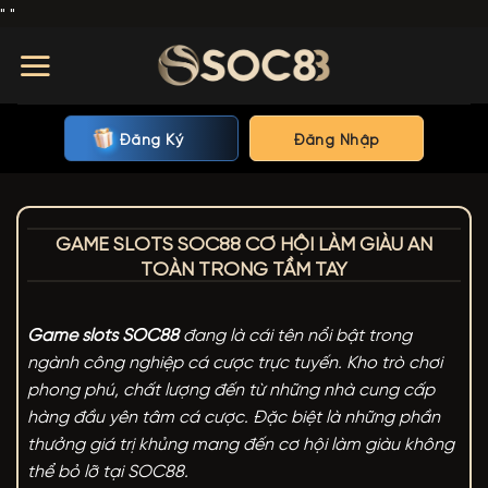
Chuyển
"
"
đến
nội
dung
Đăng Ký
Đăng Nhập
GAME SLOTS SOC88 CƠ HỘI LÀM GIÀU AN
TOÀN TRONG TẦM TAY
Game slots SOC88
đang là cái tên nổi bật trong
ngành công nghiệp cá cược trực tuyến. Kho trò chơi
phong phú, chất lượng đến từ những nhà cung cấp
hàng đầu yên tâm cá cược. Đặc biệt là những phần
thưởng giá trị khủng mang đến cơ hội làm giàu không
thể bỏ lỡ tại SOC88.