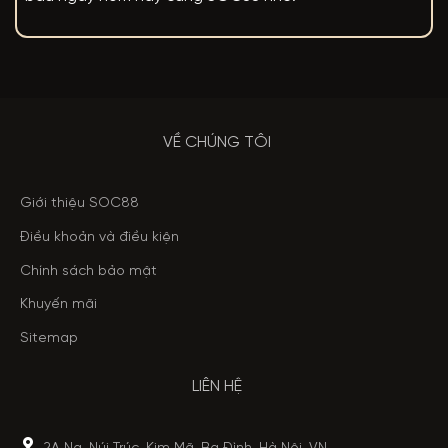
VỀ CHÚNG TÔI
Giới thiệu SOC88
Điều khoản và điều kiện
Chính sách bảo mật
Khuyến mãi
Sitemap
LIÊN HỆ
2A Ng. Núi Trúc, Kim Mã, Ba Đình, Hà Nội, VN