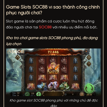
Game Slots SOC88 vì sao thành công chinh
phục người chơi?
Slot game là sản phẩm cá cược luôn thu hút đông
đảo người chơi tại
SOC88
với nhiều ưu điểm nổi bật.
Kho trò chơi game slots SOC88 phong phú, đa dạng
lựa chọn
Kho game slot SOC88 phong phú với những chủ đề độc
đáo