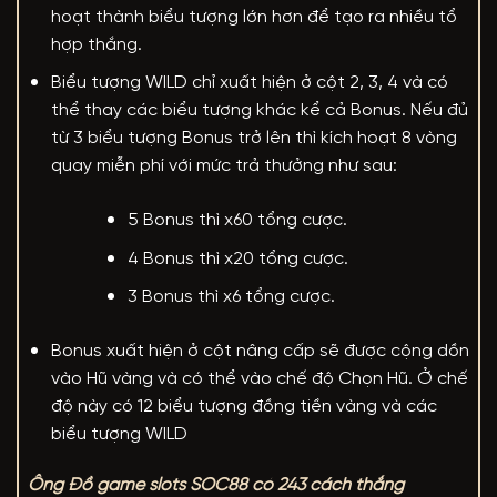
hoạt thành biểu tượng lớn hơn để tạo ra nhiều tổ
hợp thắng.
Biểu tượng WILD chỉ xuất hiện ở cột 2, 3, 4 và có
thể thay các biểu tượng khác kể cả Bonus. Nếu đủ
từ 3 biểu tượng Bonus trở lên thì kích hoạt 8 vòng
quay miễn phí với mức trả thưởng như sau:
5 Bonus thì x60 tổng cược.
4 Bonus thì x20 tổng cược.
3 Bonus thì x6 tổng cược.
Bonus xuất hiện ở cột nâng cấp sẽ được cộng dồn
vào Hũ vàng và có thể vào chế độ Chọn Hũ. Ở chế
độ này có 12 biểu tượng đồng tiền vàng và các
biểu tượng WILD
Ông Đồ game slots SOC88 có 243 cách thắng