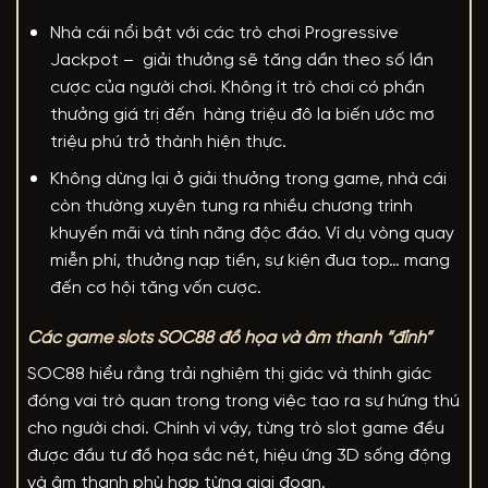
Nhà cái nổi bật với các trò chơi Progressive
Jackpot – giải thưởng sẽ tăng dần theo số lần
cược của người chơi. Không ít trò chơi có phần
thưởng giá trị đến hàng triệu đô la biến ước mơ
triệu phú trở thành hiện thực.
Không dừng lại ở giải thưởng trong game, nhà cái
còn thường xuyên tung ra nhiều chương trình
khuyến mãi và tính năng độc đáo. Ví dụ vòng quay
miễn phí, thưởng nạp tiền, sự kiện đua top… mang
đến cơ hội tăng vốn cược.
Các game slots SOC88 đồ họa và âm thanh “đỉnh”
SOC88 hiểu rằng trải nghiệm thị giác và thính giác
đóng vai trò quan trọng trong việc tạo ra sự hứng thú
cho người chơi. Chính vì vậy, từng trò slot game đều
được đầu tư đồ họa sắc nét, hiệu ứng 3D sống động
và âm thanh phù hợp từng giai đoạn.