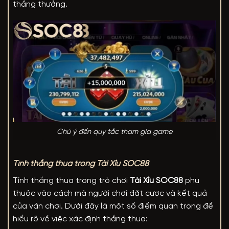
thắng thưởng.
Chú ý đến quy tắc tham gia game
Tính thắng thua trong Tài Xỉu SOC88
Tính thắng thua trong trò chơi
Tài Xỉu SOC88
phụ
thuộc vào cách mà người chơi đặt cược và kết quả
của ván chơi. Dưới đây là một số điểm quan trọng để
hiểu rõ về việc xác định thắng thua: