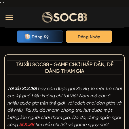
Chuyển
"
"
đến
nội
dung
Đăng Ký
Đăng Nhập
TÀI XỈU SOC88 - GAME CHƠI HẤP DẪN, DỄ
DÀNG THAM GIA
Tài Xỉu SOC88
hay còn được gọi Sic Bo, là một trò chơi
cực kỳ phổ biến không chỉ tại Việt Nam mà còn ở
nhiều quốc gia trên thế giới. Với cách chơi đơn giản và
dễ hiểu, Tài Xỉu đã nhanh chóng thu hút được một
lượng lớn người chơi tham gia. Do đó, đừng ngần ngại
cùng
SOC88
tìm hiểu chi tiết về game ngay nhé!