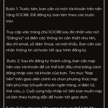
Bước 1: Trước tiên, bạn cần có một tài khoản trên nền
tảng SOC88. Để đăng ký, bạn làm theo các bước
sau:
Truy cập vào trang chủ SOC88 sau đó nhấn vào nút
“Đăng ký” và điền các thông tin cần thiết như tên,
địa chỉ email, số điện thoại, và mật khẩu. Bạn cần xác
nhận thông tin và hoàn tất quy trình đăng ký.
Bước 2: Sau khi đăng ký thành công, bạn cần nạp
tiền vào tài khoản để có thể bắt đầu chơi bằng cách
đăng nhập vào tài khoản của bạn. Tìm mục “Nạp
tiền” trên giao diện chính và chọn phương thức nạp
tiền phù hợp (chuyển khoản ngân hàng, ví điện tử,
thẻ cào,…). Cuối cùng hãy nhập số tiền bạn muốn nạp
và làm theo hướng dẫn để hoàn tất giao dịch.
Bước 3: Sau khi nạp tiền xong, bạn có thể bắt đầu