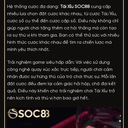
Hệ thống cược đa dạng:
Tài Xỉu SOC88
cung cấp
nhiều lựa chọn đặt cược khác nhau, từ cược Tài/Xỉu,
cược số cụ thể đến cược cặp số. Điều này không chỉ
giúp người chơi tăng thêm cơ hội thắng mà còn tạo
ra sự thú vị khi tham gia. Bạn có thể thử sức với nhiều
hình thức cược khác nhau để tìm ra chiến lược mà
mình yêu thích nhất.
Trải nghiệm game siêu hấp dẫn: Với việc sử dụng
công nghệ quay xúc xắc trực tiếp, người chơi cảm
nhận được sự hứng thú của trò chơi thực sự. Mỗi lần
đặt cược đều đem lại cảm giác hồi hộp, chờ đợi kết
quả. Điều này khiến cho trải nghiệm chơi Tài Xỉu trở
nên kịch tính và thú vị hơn bao giờ hết.