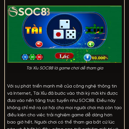
Tài Xỉu SOC88 là game chơi dễ tham gia
Với sự phát triển mạnh mẽ của công nghệ thông tin
và Internet, Tài Xỉu đã bước vào thời kỳ mới khi được
đưa vào nền tảng trực tuyến như SOC88. Điều này
không chỉ mở ra cơ hội cho mọi người chơi mà còn tạo
điều kiện cho việc trải nghiệm game dễ dàng hơn
bao giờ hết. Người chơi có thể tham gia bất cứ lúc
nào và ở bất kỳ đâu, nâng cao trải nghiệm giải trí và