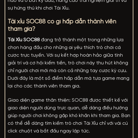
sự hứng thú khi chơi Tài Xỉu.
Tài xỉu SOC88 có gì hấp dẫn thành viên
tham gia?
Tài Xỉu SOC88
đang trở thành một trong những lựa
chọn hàng đầu cho những ai yêu thích trò chơi cá
cược trực tuyến. Với sự kết hợp hoàn hảo giữa tính
giải trí và cơ hội kiếm tiền, trò chơi này thu hút không
chỉ người chơi mới mà còn cả những tay cược kỳ cựu.
Dưới đây là một số điểm hấp dẫn mà tựa game mang
lại cho các thành viên tham gia.
Giao diện game thân thiện: SOC88 được thiết kế với
giao diện người dùng trực quan, dễ dàng điều hướng
giúp người chơi không gặp khó khăn khi tham gia. Bạn
có thể dễ dàng tìm kiếm trò chơi Tài Xỉu chỉ với vài cú
click chuột và bắt đầu ngay lập tức.