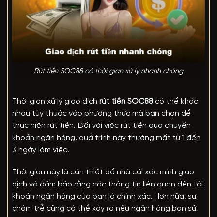
Rút tiền SOC88 có thời gian xử lý nhanh chóng
Thời gian xử lý giao dịch
rút tiền SOC88
có thể khác
nhau tùy thuộc vào phương thức mà bạn chọn để
thực hiện rút tiền. Đối với việc rút tiền qua chuyển
khoản ngân hàng, quá trình này thường mất từ 1 đến
3 ngày làm việc.
Thời gian này là cần thiết để nhà cái xác minh giao
dịch và đảm bảo rằng các thông tin liên quan đến tài
khoản ngân hàng của bạn là chính xác. Hơn nữa, sự
chậm trễ cũng có thể xảy ra nếu ngân hàng bạn sử