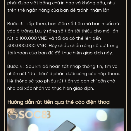
phải được viết bằng chữ in hoa và không dấu, như
trên thẻ ngân hàng của bạn để tránh nhầm lẫn.
Bước 3: Tiếp theo, bạn điền số tiền mà bạn muốn rút
vào ô trống. Lưu ý rằng số tiền tối thiểu cho mỗi lần
rút là 100.000 VNĐ và tối đa có thể lên đến
300.000.000 VNĐ. Hãy chắc chắn rằng số dư trong
tài khoản của bạn đủ để thực hiện giao dịch này.
Bước 4: Sau khi đã hoàn tất nhập thông tin, tìm và
nhấn nút “Rút tiền” ở phần dưới cùng của hộp thoại.
Hệ thống sẽ tạo phiếu rút tiền và bạn chỉ cần chờ
nhà cái xác nhận và thực hiện giao dịch.
Hướng dẫn rút tiền qua thẻ cào điện thoại