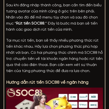
Sau khi đăng nhập thành công, bạn cần tìm đến biểu
tượng avatar của mình cũng ở góc trên bên phải.
Nhấn vào đó để mở menu tùy chọn và sau đó chọn
mục “
Rút tiền SOC88
.” Đây là bước mà bạn sẽ tiến
hành các giao dịch rút tiền của mình.
Tại mục rút tiền, bạn sẽ thấy nhiều phương thức rút
tiền khác nhau. Hãy lựa chọn phương thức phù hợp
nhất với bạn. Có hai phương thức chính mà SOC88 hỗ
trợ: chuyển tiền về tài khoản ngân hàng hoặc rút tiền
qua thẻ cào điện thoại. Bạn cần xem xét sự thuận
tiện của từng phương thức để đưa ra lựa chọn.
Hướng dẫn rút tiền SOC88 về ngân hàng