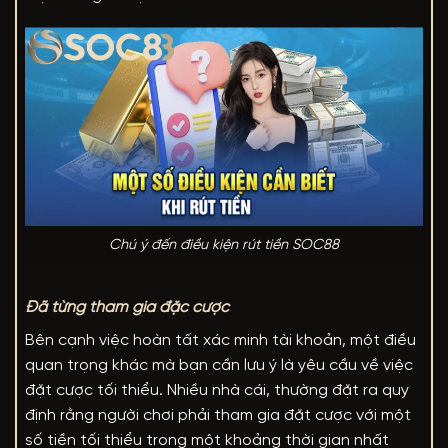
Chú ý đến điều kiện rút tiền SOC88
Đã từng tham gia đặc cược
Bên cạnh việc hoàn tất xác minh tài khoản, một điều
quan trọng khác mà bạn cần lưu ý là yêu cầu về việc
đặt cược tối thiểu. Nhiều nhà cái, thường đặt ra quy
định rằng người chơi phải tham gia đặt cược với một
số tiền tối thiểu trong một khoảng thời gian nhất