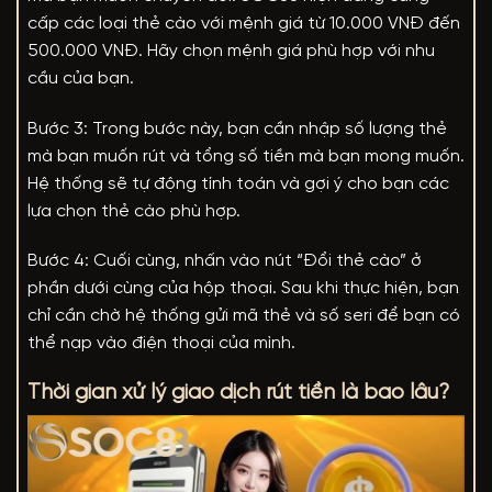
cấp các loại thẻ cào với mệnh giá từ 10.000 VNĐ đến
500.000 VNĐ. Hãy chọn mệnh giá phù hợp với nhu
cầu của bạn.
Bước 3: Trong bước này, bạn cần nhập số lượng thẻ
mà bạn muốn rút và tổng số tiền mà bạn mong muốn.
Hệ thống sẽ tự động tính toán và gợi ý cho bạn các
lựa chọn thẻ cào phù hợp.
Bước 4: Cuối cùng, nhấn vào nút “Đổi thẻ cào” ở
phần dưới cùng của hộp thoại. Sau khi thực hiện, bạn
chỉ cần chờ hệ thống gửi mã thẻ và số seri để bạn có
thể nạp vào điện thoại của mình.
Thời gian xử lý giao dịch rút tiền là bao lâu?