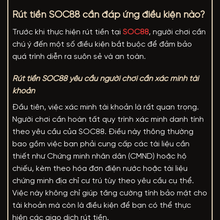
Rút tiền SOC88 cần đáp ứng điều kiện nào?
Trước khi thực hiện
rút tiền tại
SOC88
, người chơi cần
chú ý đến một số điều kiện bắt buộc để đảm bảo
quá trình diễn ra suôn sẻ và an toàn.
Rút tiền SOC88 yêu cầu người chơi cần xác minh tài
khoản
Đầu tiên, việc xác minh tài khoản là rất quan trọng.
Người chơi cần hoàn tất quy trình xác minh danh tính
theo yêu cầu của SOC88. Điều này thông thường
bao gồm việc bạn phải cung cấp các tài liệu cần
thiết như Chứng minh nhân dân (CMND) hoặc hộ
chiếu, kèm theo hóa đơn điện nước hoặc tài liệu
chứng minh địa chỉ cư trú tùy theo yêu cầu cụ thể.
Việc này không chỉ giúp tăng cường tính bảo mật cho
tài khoản mà còn là điều kiện để bạn có thể thực
hiện các giao dịch rút tiền.