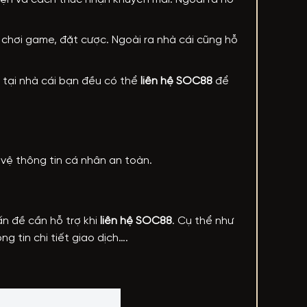
g chơi game, đặt cược. Ngoài ra nhà cái cũng hỗ
 tại nhà cái bạn đều có thể
liên hệ SOC88
để
 vệ thông tin cá nhân an toàn.
ấn đề cần hỗ trợ khi
liên hệ SOC88
. Cụ thể như
g tin chi tiết giao dịch….