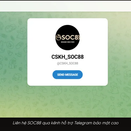
Liên hệ SOC88 qua kênh hỗ trợ Telegram bảo mật cao