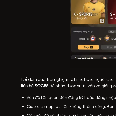
Để đảm bảo trải nghiệm tốt nhất cho người chơi
liên hệ SOC88
để nhận được sự tư vấn và giải qu
Vấn đề liên quan đến đăng ký hoặc đăng nhập 
Giao dịch nạp rút tiền không thành công: Bạn 
Các vấn đề về chương trình khuyến mãi, cách t