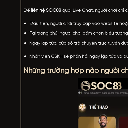
Để
liên hệ SOC88
qua
Live Chat, người chơi chỉ
Đầu tiên, người chơi truy cập vào website hoặ
Tại trang chủ, người chơi bấm chọn biểu tượng
Ngay lập tức, cửa sổ trò chuyện trực tuyến đư
Nhân viên CSKH sẽ phản hồi ngay lập tức và đ
Những trường hợp nào người ch