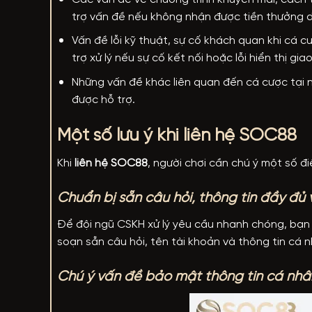
trợ vấn đề nếu không nhận được tiền thưởng d
Vấn đề lỗi kỹ thuật, sự cố khách quan khi cá c
trợ xử lý nếu sự cố kết nối hoặc lỗi hiển thị g
Những vấn đề khác liên quan đến cá cược tại n
được hỗ trợ.
Một số lưu ý khi liên hệ SOC88
Khi
liên hệ SOC88
, người chơi cần chú ý một số đ
Chuẩn bị sẵn câu hỏi, thông tin đầy đủ 
Để đội ngũ CSKH xử lý yêu cầu nhanh chóng, bạn 
soạn sẵn câu hỏi, tên tài khoản và thông tin cá n
Chú ý vấn đề bảo mật thông tin cá nhân