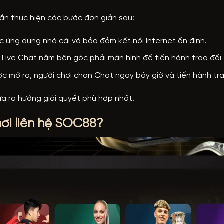
 cần thực hiện các bước đơn giản sau:
c ứng dụng nhà cái và bảo đảm kết nối Internet ổn định.
 Live Chat nằm bên góc phải màn hình để tiến hành trao đổi 
ợc mở ra, người chơi chọn Chat ngay bây giờ và tiến hành tr
ưa ra hướng giải quyết phù hợp nhất.
ơi liên hệ SOC88?