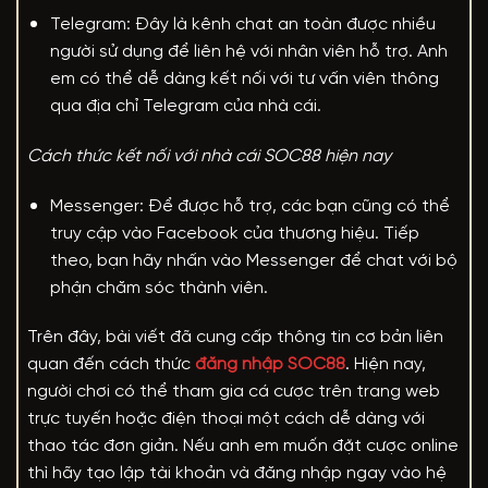
Telegram: Đây là kênh chat an toàn được nhiều
người sử dụng để liên hệ với nhân viên hỗ trợ. Anh
em có thể dễ dàng kết nối với tư vấn viên thông
qua địa chỉ Telegram của nhà cái.
Cách thức kết nối với nhà cái SOC88 hiện nay
Messenger: Để được hỗ trợ, các bạn cũng có thể
truy cập vào Facebook của thương hiệu. Tiếp
theo, bạn hãy nhấn vào Messenger để chat với bộ
phận chăm sóc thành viên.
Trên đây, bài viết đã cung cấp thông tin cơ bản liên
quan đến cách thức
đăng nhập SOC88
. Hiện nay,
người chơi có thể tham gia cá cược trên trang web
trực tuyến hoặc điện thoại một cách dễ dàng với
thao tác đơn giản. Nếu anh em muốn đặt cược online
thì hãy tạo lập tài khoản và đăng nhập ngay vào hệ