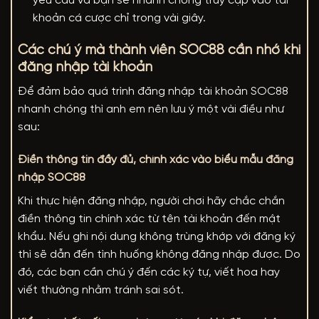
khoản cá cược chỉ trong vài giây.
Các chú ý mà thành viên SOC88 cần nhớ khi
đăng nhập tài khoản
Để đảm bảo quá trình đăng nhập tài khoản SOC88
nhanh chóng thì anh em nên lưu ý một vài điều như
sau:
Điền thông tin đầy đủ, chính xác vào biểu mẫu đăng
nhập SOC88
Khi thực hiện đăng nhập, người chơi hãy chắc chắn
điền thông tin chính xác từ tên tài khoản đến mật
khẩu. Nếu ghi nội dung không trùng khớp với đăng ký
thì sẽ dẫn đến tình huống không đăng nhập được. Do
đó, các bạn cần chú ý đến các ký tự, viết hoa hay
viết thường nhằm tránh sai sót.