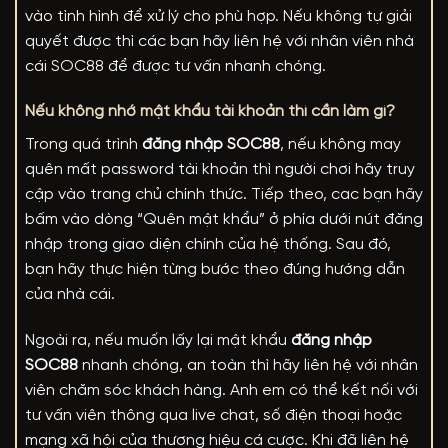
vào tình hình để xử lý cho phù hợp. Nếu không tự giải
quyết được thì các bạn hãy liên hệ với nhân viên nhà
cái SOC88 để được tư vấn nhanh chóng.
Nếu không nhớ mật khẩu tài khoản thì cần làm gì?
Trong quá trình
đăng nhập SOC88
, nếu không may
quên mất password tài khoản thì người chơi hãy truy
cập vào trang chủ chính thức. Tiếp theo, cac bạn hãy
bấm vào dòng “Quên mật khẩu” ở phía dưới nút đăng
nhập trong giao diện chính của hệ thống. Sau đó,
bạn hãy thực hiện từng bước theo đúng hướng dẫn
của nhà cái.
Ngoài ra, nếu muốn lấy lại mật khẩu
đăng nhập
SOC88
nhanh chóng, an toàn thì hãy liên hệ với nhân
viên chăm sóc khách hàng. Anh em có thể kết nối với
tư vấn viên thông qua live chat, số điện thoại hoặc
mạng xã hội của thương hiệu cá cược. Khi đã liên hệ