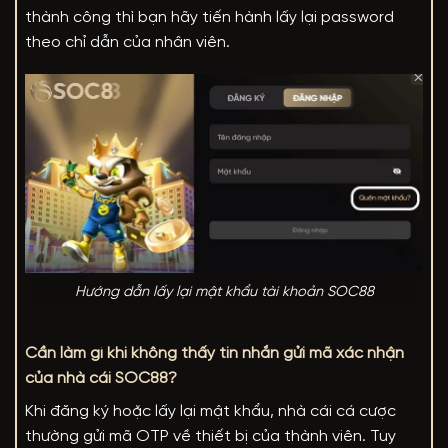
thành công thì bạn hãy tiến hành lấy lại password
theo chỉ dẫn của nhân viên.
Hướng dẫn lấy lại mật khẩu tài khoản SOC88
Cần làm gì khi không thấy tin nhắn gửi mã xác nhận
của nhà cái SOC88?
Khi đăng ký hoặc lấy lại mật khẩu, nhà cái cá cược
thường gửi mã OTP về thiết bị của thành viên. Tuy