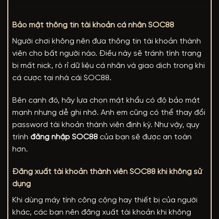
Bảo mật thông tin tài khoản cá nhân SOC88
Người chơi không nên đưa thông tin tài khoản thành
viên cho bất người nào. Điều này sẽ tránh tình trạng
bị mất nick, rò rỉ dữ liệu cá nhân và giao dịch trong khi
cá cược tại nhà cái SOC88.
Bên cạnh đó, hãy lựa chọn mật khẩu có độ bảo mật
mạnh nhưng dễ ghi nhớ. Anh em cũng có thể thay đổi
password tài khoản thành viên định kỳ. Như vậy, quy
trình
đăng nhập SOC88
của bạn sẽ được an toàn
hơn.
Đăng xuất tài khoản thành viên SOC88 khi không sử
dụng
Khi dùng máy tính công cộng hay thiết bị của người
khác, các bạn nên đăng xuất tài khoản khi không