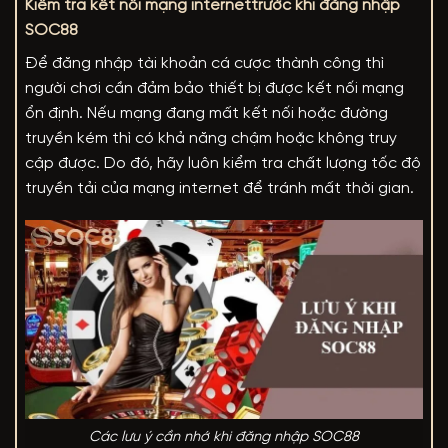
Kiểm tra kết nối mạng internettrước khi đăng nhập
SOC88
Để đăng nhập tài khoản cá cược thành công thì
người chơi cần đảm bảo thiết bị được kết nối mạng
ổn định. Nếu mạng đang mất kết nối hoặc đường
truyền kém thì có khả năng chậm hoặc không truy
cập được. Do đó, hãy luôn kiểm tra chất lượng tốc độ
truyền tải của mạng internet để tránh mất thời gian.
Các lưu ý cần nhớ khi đăng nhập SOC88