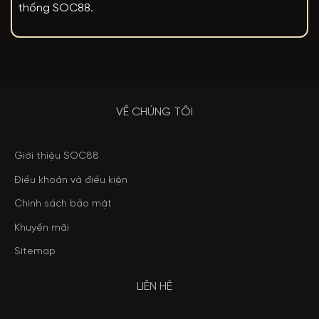
thống SOC88.
VỀ CHÚNG TÔI
Giới thiệu SOC88
Điều khoản và điều kiện
Chính sách bảo mật
Khuyến mãi
Sitemap
LIÊN HỆ