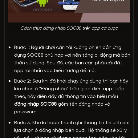
Cách thức đăng nhập SOC88 trên app cá cược
Bước 1: Người chơi cần tải xuống phiên bản ứng
dụng SOC88 phù hợp với nền tảng di động mà bản
thân sử dụng. Sau đó, các bạn cần phải cài đặt
app rồi nhấn vào biểu tượng để mở.
Bước 2: Sau khi đã khởi chạy ứng dụng thì bạn hãy
lựa chọn ô “Đăng nhập” trên giao diện app. Tiếp
theo, hãy điền đầy đủ thông tin vào biểu mẫu
đăng nhập SOC88
gồm tên đăng nhập và
password.
Bước 3: Khi đã hoàn thành ghi thông tin thì anh em
lựa chọn ô đặng nhập bên dưới. Hệ thống sẽ xử lý
yêu cầu và bạn sẽ nhanh chóng truy cập vào tài