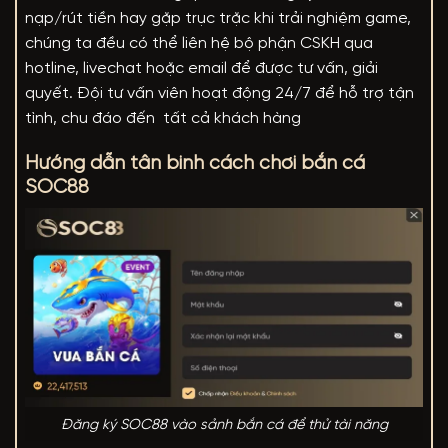
nạp/rút tiền hay gặp trục trặc khi trải nghiệm game,
chúng ta đều có thể liên hệ bộ phận CSKH qua
hotline, livechat hoặc email để được tư vấn, giải
quyết. Đội tư vấn viên hoạt động 24/7 để hỗ trợ tận
tình, chu đáo đến tất cả khách hàng
Hướng dẫn tân binh cách chơi bắn cá
SOC88
Đăng ký SOC88 vào sảnh bắn cá để thử tài năng