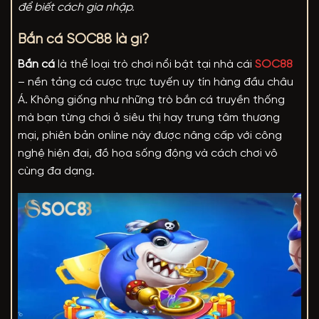
để biết cách gia nhập.
Bắn cá SOC88 là gì?
Bắn cá
là thể loại trò chơi nổi bật tại nhà cái
SOC88
– nền tảng cá cược trực tuyến uy tín hàng đầu châu
Á. Không giống như những trò bắn cá truyền thống
mà bạn từng chơi ở siêu thị hay trung tâm thương
mại, phiên bản online này được nâng cấp với công
nghệ hiện đại, đồ họa sống động và cách chơi vô
cùng đa dạng.