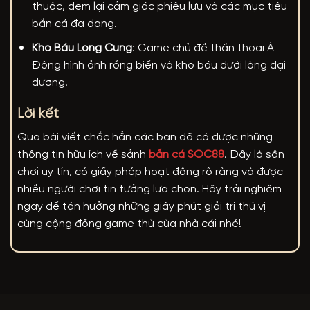
thuộc, đem lại cảm giác phiêu lưu và các mục tiêu
bắn cá đa dạng.
Kho Báu Long Cung
: Game chủ đề thần thoại Á
Đông hình ảnh rồng biển và kho báu dưới lòng đại
dương.
Lời kết
Qua bài viết chắc hẳn các bạn đã có được những
thông tin hữu ích về sảnh
bắn cá SOC88
. Đây là sân
chơi uy tín, có giấy phép hoạt động rõ ràng và được
nhiều người chơi tin tưởng lựa chọn. Hãy trải nghiệm
ngay để tận hưởng những giây phút giải trí thú vị
cùng cộng đồng game thủ của nhà cái nhé!