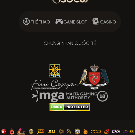
THỂ THAO
GAME SLOT
CASINO
CHỨNG NHẬN QUỐC TẾ