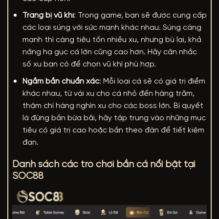
Trang bị vũ khí
: Trong game, bạn sẽ được cung cấp
các loại súng với sức mạnh khác nhau. Súng càng
mạnh thì càng tiêu tốn nhiều xu, nhưng bù lại, khả
năng hạ gục cá lớn cũng cao hơn. Hãy cân nhắc
số xu bạn có để chọn vũ khí phù hợp.
Ngắm bắn chuẩn xác
: Mỗi loại cá sẽ có giá trị điểm
khác nhau, từ vài xu cho cá nhỏ đến hàng trăm,
thậm chí hàng nghìn xu cho các boss lớn. Bí quyết
là đừng bắn bừa bãi, hãy tập trung vào những mục
tiêu có giá trị cao hoặc bắn theo đàn để tiết kiệm
đạn.
Danh sách các trò chơi bắn cá nổi bật tại
SOC88