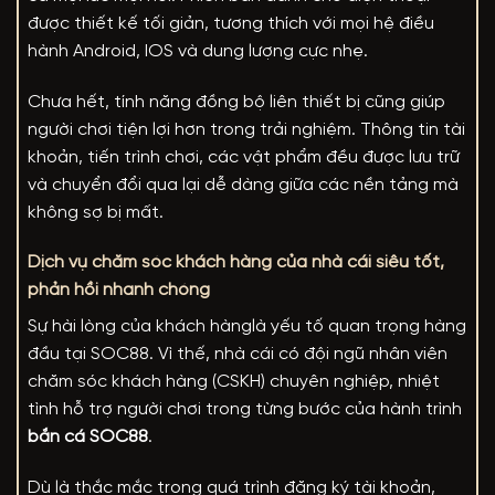
được thiết kế tối giản, tương thích với mọi hệ điều
hành Android, IOS và dung lượng cực nhẹ.
Chưa hết, tính năng đồng bộ liên thiết bị cũng giúp
người chơi tiện lợi hơn trong trải nghiệm. Thông tin tài
khoản, tiến trình chơi, các vật phẩm đều được lưu trữ
và chuyển đổi qua lại dễ dàng giữa các nền tảng mà
không sợ bị mất.
Dịch vụ chăm sóc khách hàng của nhà cái siêu tốt,
phản hồi nhanh chóng
Sự hài lòng của khách hànglà yếu tố quan trọng hàng
đầu tại SOC88. Vì thế, nhà cái có đội ngũ nhân viên
chăm sóc khách hàng (CSKH) chuyên nghiệp, nhiệt
tình hỗ trợ người chơi trong từng bước của hành trình
bắn cá SOC88
.
Dù là thắc mắc trong quá trình đăng ký tài khoản,