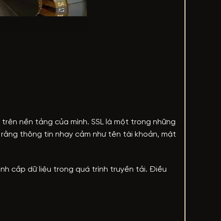
 trên nền tảng của mình. SSL là một trong những
o rằng thông tin nhạy cảm như tên tài khoản, mật
 cắp dữ liệu trong quá trình truyền tải. Điều