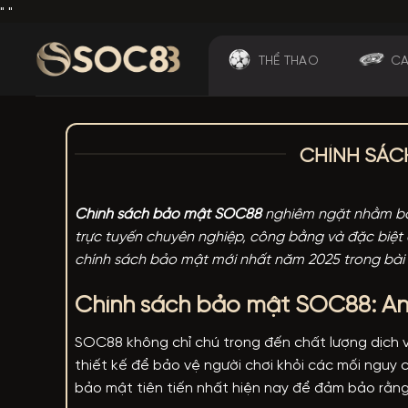
Chuyển
"
"
đến
nội
THỂ THAO
CA
dung
CHÍNH SÁCH
Chính sách bảo mật SOC88
nghiêm ngặt nhằm bảo 
trực tuyến chuyên nghiệp, công bằng và đặc biệt 
chính sách bảo mật mới nhất năm 2025 trong bài v
Chính sách bảo mật SOC88: An 
SOC88 không chỉ chú trọng đến chất lượng dịch v
thiết kế để bảo vệ người chơi khỏi các mối ngu
bảo mật tiên tiến nhất hiện nay để đảm bảo rằng