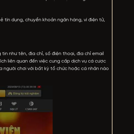
ẻ tín dụng, chuyển khoản ngân hàng, ví điện tử,
n như tên, địa chỉ, số điện thoại, địa chỉ email
ích liên quan đến việc cung cấp dịch vụ cá cược
 người chơi với bất kỳ tổ chức hoặc cá nhân nào