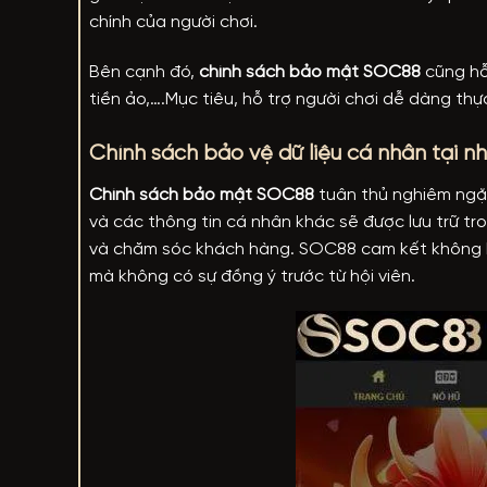
chính của người chơi.
Bên cạnh đó,
chính sách bảo mật SOC88
cũng hỗ
tiền ảo,….Mục tiêu, hỗ trợ người chơi dễ dàng th
Chính sách bảo vệ dữ liệu cá nhân tại 
Chính sách bảo mật SOC88
tuân thủ nghiêm ngặt 
và các thông tin cá nhân khác sẽ được lưu trữ tr
và chăm sóc khách hàng. SOC88 cam kết không bán
mà không có sự đồng ý trước từ hội viên.