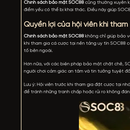
Chính sách bảo mật SOC88
cũng thường xuyên ki
điểm yếu có thể bị khai thác. Điều này giúp SOC8
Quyền lợi của hội viên khi tha
Chính sách bảo mật SOC88
không chỉ giúp bảo v
khi tham gia cá cược tại nền tảng uy tín SOC88 
tố bên ngoài.
Hơn nữa, với các biện pháp bảo mật chặt chẽ, SO
người chơi cảm giác an tâm và tin tưởng tuyệt đối
Lưu ý: Hội viên trước khi tham gia đặt cược tại 
để tránh những tranh chấp hoặc rủi ro không đán