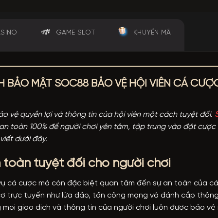
SINO
GAME SLOT
KHUYẾN MÃI
 BẢO MẬT SOC88 BẢO VỆ HỘI VIÊN CÁ CƯỢ
vệ quyền lợi và thông tin của hội viên một cách tuyệt đối.
an toàn 100% để người chơi yên tâm, tập trung vào đặt cược 
iết dưới đây.
toàn tuyệt đối cho người chơi
ụ cá cược mà còn đặc biệt quan tâm đến sự an toàn của các 
y cơ trực tuyến như lừa đảo, tấn công mạng và đánh cắp thô
 mọi giao dịch và thông tin của người chơi luôn được bảo vệ