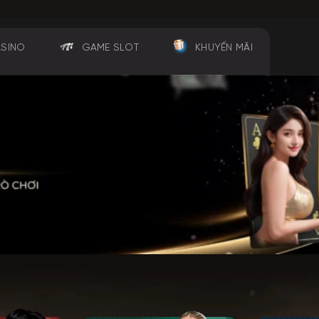
SINO
GAME SLOT
KHUYẾN MÃI