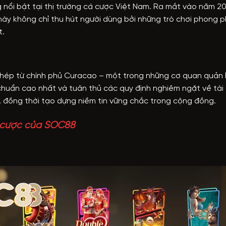
 nổi bật tại thị trường cá cược Việt Nam. Ra mắt vào năm 20
i này không chỉ thu hút người dùng bởi những trò chơi phong
t.
ép từ chính phủ Curacao – một trong những cơ quan quản lý
uẩn cao nhất và tuân thủ các quy định nghiêm ngặt về tài c
 đồng thời tạo dựng niềm tin vững chắc trong cộng đồng.
 cược của SOC88