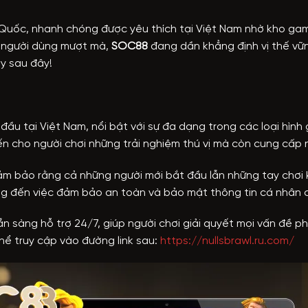
h Quốc, nhanh chóng được yêu thích tại Việt Nam nhờ kho ga
m người dùng mượt mà,
SOC88
đang dần khẳng định vị thế vữ
y sau đây!
u tại Việt Nam, nổi bật với sự đa dạng trong các loại hình g
đến cho người chơi những trải nghiệm thú vị mà còn cung cấp 
m bảo rằng cả những người mới bắt đầu lẫn những tay chơi k
ng đến việc đảm bảo an toàn và bảo mật thông tin cá nhân 
ẵn sàng hỗ trợ 24/7, giúp người chơi giải quyết mọi vấn đề 
thể truy cập vào đường link sau:
https://nullsbrawl.ru.com/