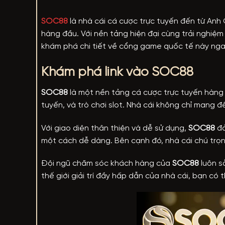
SOC88
là nhà cái cá cược trực tuyến đến từ An
hàng đầu. Với nền tảng hiện đại cùng trải nghiệ
khám phá chi tiết về cổng game quốc tế này nga
Khám phá link vào SOC88
SOC88
là một nền tảng cá cược trực tuyến hàng đầ
tuyến, và trò chơi slot. Nhà cái không chỉ mang 
Với giao diện thân thiện và dễ sử dụng,
SOC88
đả
một cách dễ dàng. Bên cạnh đó, nhà cái chú trọ
Đội ngũ chăm sóc khách hàng của
SOC88
luôn s
thế giới giải trí đầy hấp dẫn của nhà cái, bạn có 